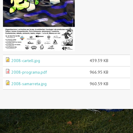
2008-cartell.jpg
439.39 KB
2008-programa.pdf
966.95 KB
2008-samarreta.jpg
960.59 KB